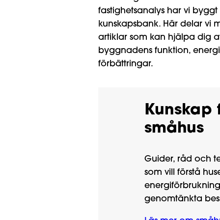
fastighetsanalys har vi bygg
kunskapsbank. Här delar vi 
artiklar som kan hjälpa dig at
byggnadens funktion, energ
förbättringar.
Kunskap f
småhus
Guider, råd och te
som vill förstå hus
energiförbruknin
genomtänkta besl