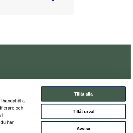
Tillåt alla
illhandahålla
ifierare och
Tillåt urval
vi
 du har
Avvisa