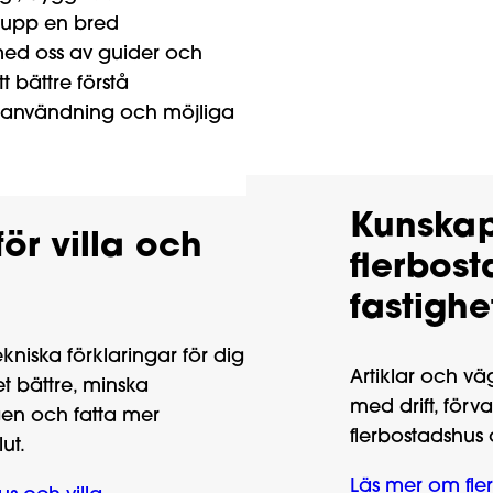
t upp en bred
med oss av guider och
t bättre förstå
ianvändning och möjliga
Kunskap
ör villa och
flerbos
fastighe
kniska förklaringar för dig
Artiklar och v
et bättre, minska
med drift, förva
gen och fatta mer
flerbostadshus 
ut.
Läs mer om fle