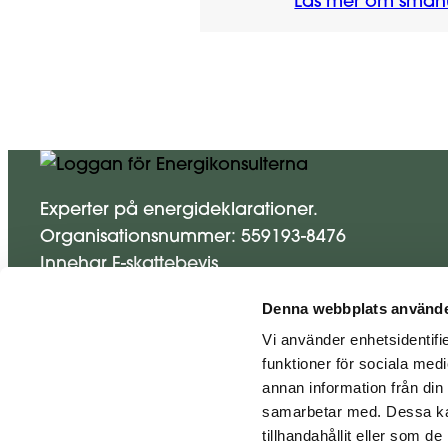
Läs mer om småhu
Experter på energideklarationer.
Organisationsnummer: 559193-8476
Innehar F-skattebevis
Denna webbplats använde
Våra tjänster
Vi använder enhetsidentifie
Om Edek
funktioner för sociala medi
Energideklaration
annan information från din
samarbetar med. Dessa kan
Energibesiktning
tillhandahållit eller som d
Kontakta oss