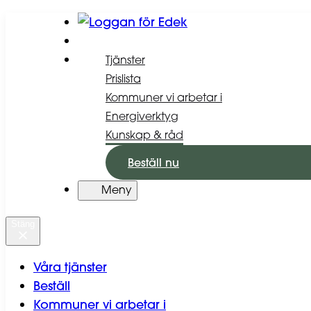
Hoppa
till
innehåll
Tjänster
Prislista
Kommuner vi arbetar i
Energiverktyg
Kunskap & råd
Beställ nu
Meny
Stäng
Våra tjänster
Beställ
Kommuner vi arbetar i